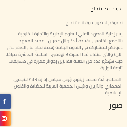
ندوة قصة نجاح
ندعوكم لحضور ندوة قصة نجاح
يسر إدارة المعهد العالي للعلوم الإدارية والتجارة الخارجية
بالتجمع الخامس، بقيادة أ.د/ وائل عمران - عميد المعهد
دعوتكم للمشاركة في الندوة الهامة (قصة نجاح من الصفر حتي
الآن) والتي ستقام غدا السبت 9 نوفمبر، الساعة: العاشرة صباحًا،
حيث سيُكرَّم عدد من الطلبة الفائزين بجوائز مميزة في مسابقات
تابعة للوزارة
المحاضر: أ.د/ محمد زينهم، رئيس مجلس إدارة A3R للتجميل
المعماري والتزيين ورئيس الجمعية العربية للحضارة والفنون
الإسلامية
صور