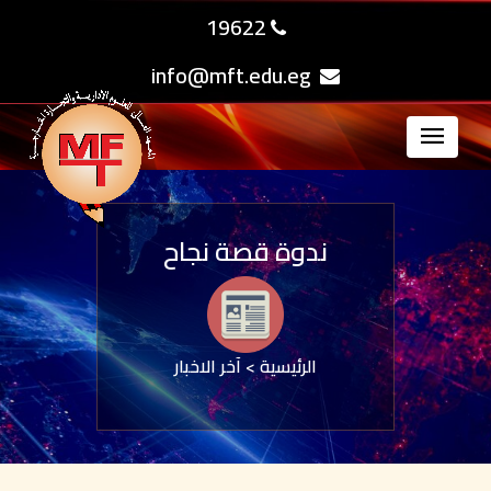
19622
info@mft.edu.eg
ندوة قصة نجاح
الرئيسية
>
آخر الاخبار