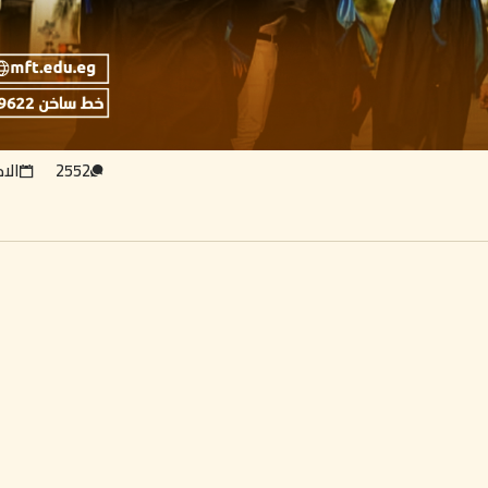
2552
الا